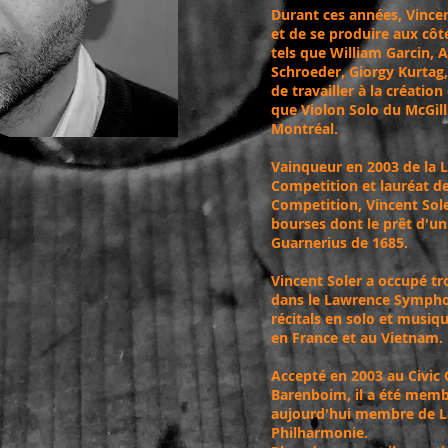
Durant ces années, Vincen
et de se produire aux côt
tels que William Garcin, 
Schroeder, Giorgy Kurtag
de travailler à la créati
que Violon Solo du McGi
Montréal.
Vainqueur en 2003 de la
Competition et lauréat de
Competition, Vincent Sol
bourses dont le prêt d'u
Guarnerius de 1685.
Vincent Soler a occupé tr
dans le Lawrence Symphon
récitals en solo et musiq
en France et au Vietnam.
Accepté en 2003 au Civic 
Barenboim, il a été membr
aujourd'hui membre de L
Philharmonie.