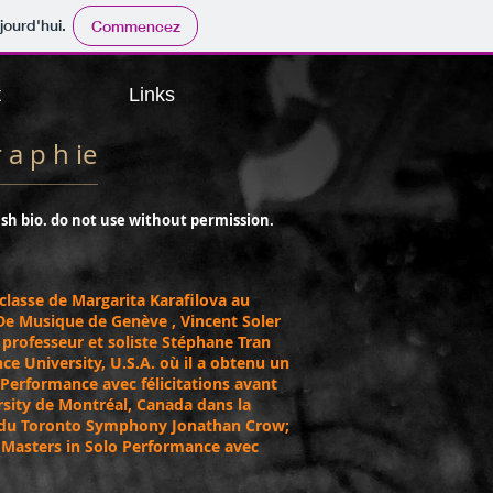
jourd'hui.
Commencez
t
Links
r a p h ie
lish bio. do not use without permission.
classe de Margarita Karafilova au
De Musique de Genève , Vincent Soler
 professeur et soliste Stéphane Tran
ce University, U.S.A. où il a obtenu un
 Performance avec félicitations avant
ersity de Montréal, Canada dans la
 du Toronto Symphony Jonathan Crow;
Masters in Solo Performance avec