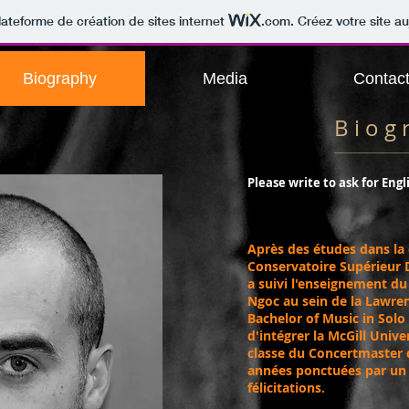
lateforme de création de sites internet
.com
. Créez votre site au
Biography
Media
Contac
B i o g 
Please write to ask for Eng
Après des études dans la 
Conservatoire Supérieur 
a suivi l'enseignement du
Ngoc au sein de la Lawren
Bachelor of Music in Solo
d'intégrer la McGill Univ
classe du Concertmaster
années ponctuées par un 
félicitations.