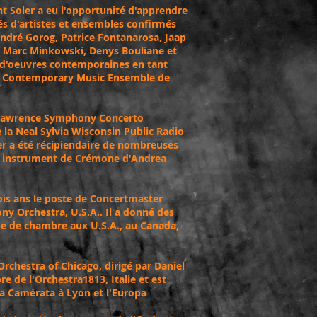
t Soler a eu l'opportunité d'apprendre
és d'artistes et ensembles confirmés
André Gorog, Patrice Fontanarosa, Jaap
, Marc Minkowski, Denys Bouliane et
on d'oeuvres contemporaines en tant
ll Contemporary Music Ensemble de
 Lawrence Symphony Concerto
 la Neal Sylvia Wisconsin Public Radio
er a été récipiendaire de nombreuses
n instrument de Crémone d'Andrea
ois ans le poste de Concertmaster
y Orchestra, U.S.A.. Il a donné des
ue de chambre aux U.S.A., au Canada,
Orchestra of Chicago, dirigé par Daniel
e de l'Orchestra1813, Italie et est
a Camérata à Lyon et l'Europa